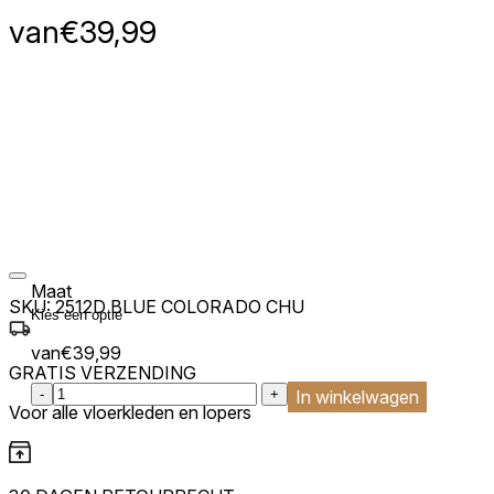
van
€
39,99
Maat
SKU:
2512D BLUE COLORADO CHU
van
€
39,99
GRATIS VERZENDING
:product_name quantity
-
+
In winkelwagen
Voor alle vloerkleden en lopers