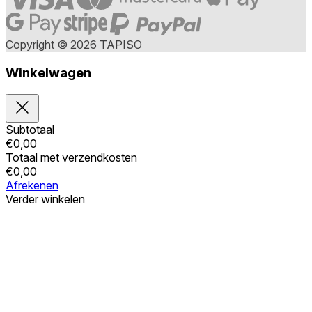
Copyright © 2026 TAPISO
Winkelwagen
Subtotaal
€
0,00
Totaal met verzendkosten
€
0,00
Afrekenen
Verder winkelen
Bestellingen
Uw winkelwagen is leeg
Adressen
Accountgegevens
Subtotaal
Wachtwoord vergeten
€
0,00
Totaal met verzendkosten