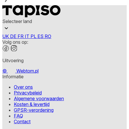
Selecteer land
UK
DE
FR
IT
PL
ES
RO
Volg ons op:
Uitvoering
©
Webtom.pl
Informatie
Over ons
Privacybeleid
Algemene voorwaarden
Kosten & levertijd
GPSR-verordening
FAQ
Contact