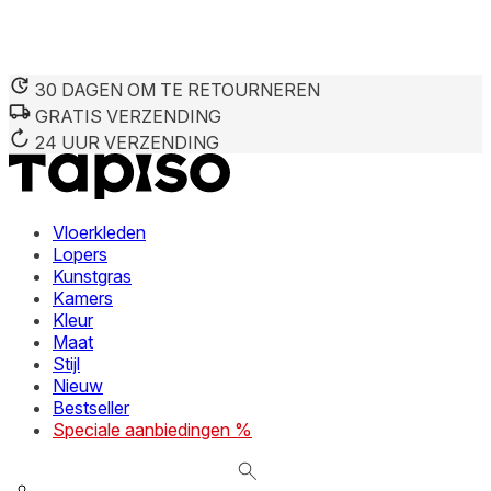
30 DAGEN OM TE RETOURNEREN
GRATIS VERZENDING
We gebruiken cookies om inhoud en advertenties te persona
Informatie over hoe u onze site gebruikt, delen we met on
24 UUR VERZENDING
deze informatie combineren met andere gegevens die u aan 
diensten.
Vloerkleden
Noodzakelijk
Lopers
Kunstgras
Noodzakelijke cookies zijn essentieel voor de basisfunctie
cookies slaan geen persoonlijk identificeerbare informatie 
Kamers
Kleur
Maat
Voorkeuren
Stijl
Nieuw
Cookies voor voorkeuren stellen een website in staat om in
verandert, zoals uw voorkeurstaal of de regio waar u zich 
Bestseller
Speciale aanbiedingen %
Statistieken