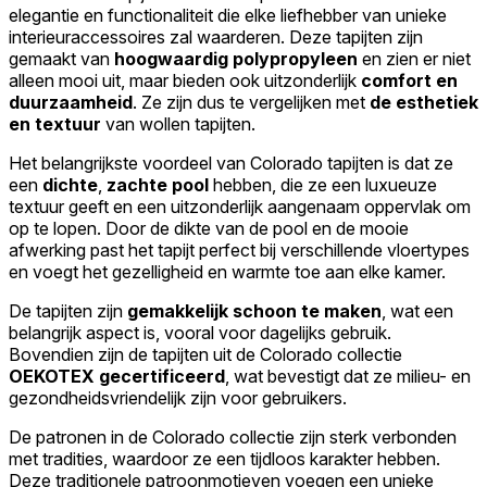
elegantie en functionaliteit die elke liefhebber van unieke
interieuraccessoires zal waarderen. Deze tapijten zijn
gemaakt van
hoogwaardig polypropyleen
en zien er niet
alleen mooi uit, maar bieden ook uitzonderlijk
comfort en
duurzaamheid
. Ze zijn dus te vergelijken met
de esthetiek
en textuur
van wollen tapijten.
Het belangrijkste voordeel van Colorado tapijten is dat ze
een
dichte
,
zachte pool
hebben, die ze een luxueuze
textuur geeft en een uitzonderlijk aangenaam oppervlak om
op te lopen. Door de dikte van de pool en de mooie
afwerking past het tapijt perfect bij verschillende vloertypes
en voegt het gezelligheid en warmte toe aan elke kamer.
De tapijten zijn
gemakkelijk schoon te maken
, wat een
belangrijk aspect is, vooral voor dagelijks gebruik.
Bovendien zijn de tapijten uit de Colorado collectie
OEKOTEX gecertificeerd
, wat bevestigt dat ze milieu- en
gezondheidsvriendelijk zijn voor gebruikers.
De patronen in de Colorado collectie zijn sterk verbonden
met tradities, waardoor ze een tijdloos karakter hebben.
Deze traditionele patroonmotieven voegen een unieke