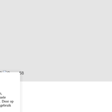
n,
duele
n. Door op
 gebruik