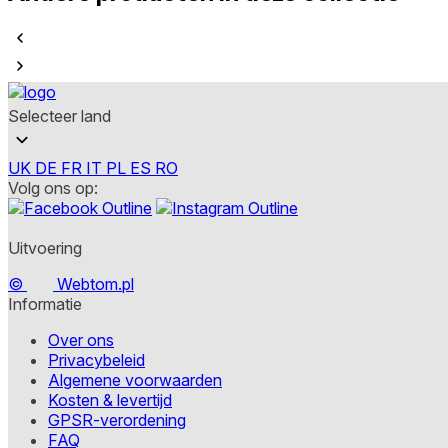
Selecteer land
UK
DE
FR
IT
PL
ES
RO
Volg ons op:
Uitvoering
©
Webtom.pl
Informatie
Over ons
Privacybeleid
Algemene voorwaarden
Kosten & levertijd
GPSR-verordening
FAQ