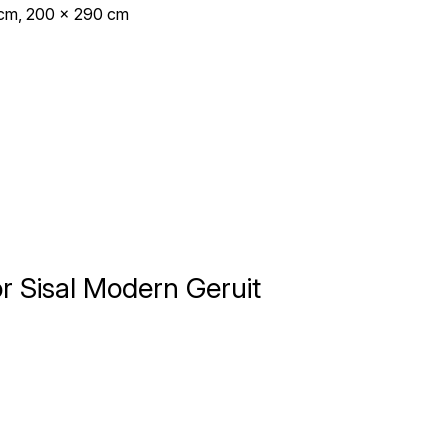
 cm, 200 x 290 cm
 en advertenties te personaliseren, om sociale mediafuncties te bieden en om o
e gebruikt, delen we met onze partners op het gebied van sociale media, reclam
 andere gegevens die u aan hen hebt verstrekt of die zij hebben verzameld tij
or Sisal Modern Geruit
ntieel voor de basisfuncties van de website en de site zal niet naar behoren fu
identificeerbare informatie op.