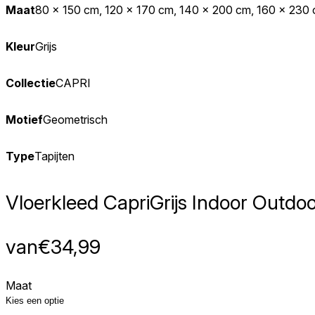
Maat
80 x 150 cm, 120 x 170 cm, 140 x 200 cm, 160 x 230
Kleur
Grijs
Collectie
CAPRI
Motief
Geometrisch
Type
Tapijten
We gebruiken cookies om inhoud
Informatie over hoe u onze sit
deze informatie combineren met
diensten.
Vloerkleed Capri
Grijs Indoor Outdo
Noodzakelijk
van
€
34,99
Noodzakelijke cookies zijn esse
cookies slaan geen persoonlijk 
Maat
Voorkeuren