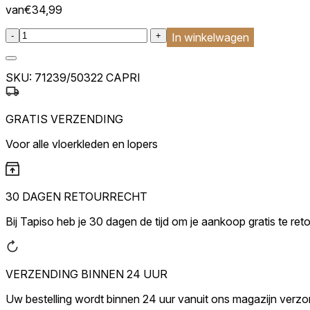
van
€
34,99
Cookies voor voorkeuren stelle
verandert, zoals uw voorkeursta
:product_name quantity
-
+
In winkelwagen
Statistieken
SKU:
71239/50322 CAPRI
Statistische cookies helpen we
rapporteren.
GRATIS VERZENDING
Marketing
Voor alle vloerkleden en lopers
Marketingcookies worden gebrui
interessant zijn voor de indivi
30 DAGEN RETOURRECHT
Niet-geclassificeerd
Bij Tapiso heb je 30 dagen de tijd om je aankoop gratis te ret
Niet-geclassificeerde cookies z
Weiger
VERZENDING BINNEN 24 UUR
Uw bestelling wordt binnen 24 uur vanuit ons magazijn verz