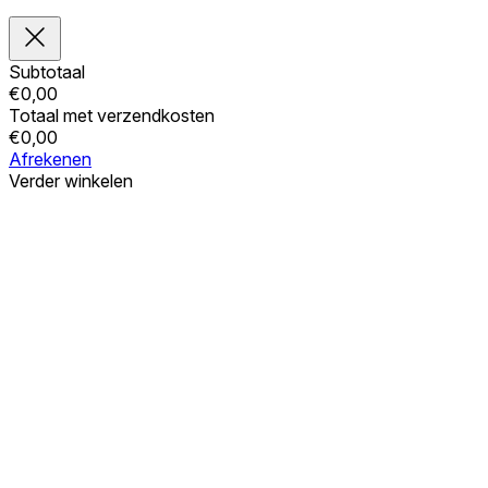
Subtotaal
€
0,00
Totaal met verzendkosten
€
0,00
Afrekenen
Verder winkelen
Bestellingen
Uw winkelwagen is leeg
Adressen
Accountgegevens
Subtotaal
Wachtwoord vergeten
€
0,00
Totaal met verzendkosten
€
0,00
Winkelwagentje tonen
Kassa