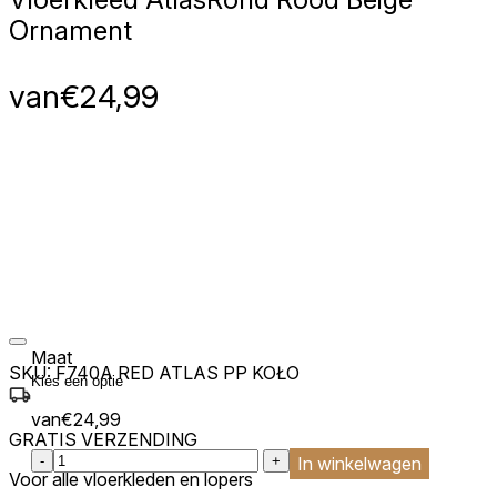
Ornament
van
€
24,99
Maat
SKU:
F740A RED ATLAS PP KOŁO
van
€
24,99
GRATIS VERZENDING
:product_name quantity
-
+
In winkelwagen
Voor alle vloerkleden en lopers