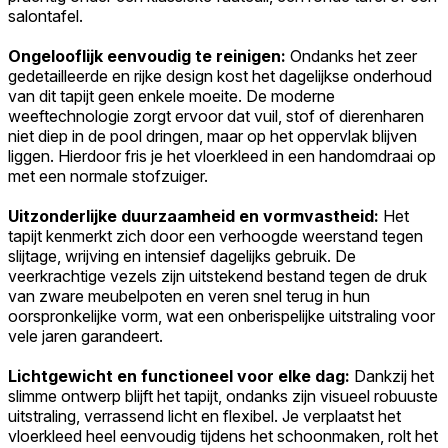
salontafel.
Ongelooflijk eenvoudig te reinigen:
Ondanks het zeer
gedetailleerde en rijke design kost het dagelijkse onderhoud
van dit tapijt geen enkele moeite. De moderne
weeftechnologie zorgt ervoor dat vuil, stof of dierenharen
niet diep in de pool dringen, maar op het oppervlak blijven
liggen. Hierdoor fris je het vloerkleed in een handomdraai op
met een normale stofzuiger.
Uitzonderlijke duurzaamheid en vormvastheid:
Het
tapijt kenmerkt zich door een verhoogde weerstand tegen
slijtage, wrijving en intensief dagelijks gebruik. De
veerkrachtige vezels zijn uitstekend bestand tegen de druk
van zware meubelpoten en veren snel terug in hun
oorspronkelijke vorm, wat een onberispelijke uitstraling voor
vele jaren garandeert.
Lichtgewicht en functioneel voor elke dag:
Dankzij het
slimme ontwerp blijft het tapijt, ondanks zijn visueel robuuste
uitstraling, verrassend licht en flexibel. Je verplaatst het
vloerkleed heel eenvoudig tijdens het schoonmaken, rolt het