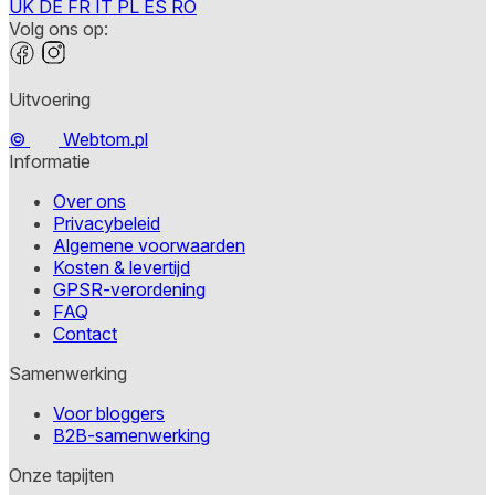
UK
DE
FR
IT
PL
ES
RO
Volg ons op:
Uitvoering
©
Webtom.pl
Informatie
Over ons
Privacybeleid
Algemene voorwaarden
Kosten & levertijd
GPSR-verordening
FAQ
Contact
Samenwerking
Voor bloggers
B2B-samenwerking
Onze tapijten