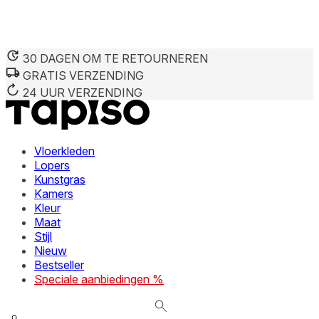
30 DAGEN OM TE RETOURNEREN
GRATIS VERZENDING
We gebruiken cookies om inhoud en advertenties te persona
Informatie over hoe u onze site gebruikt, delen we met on
24 UUR VERZENDING
deze informatie combineren met andere gegevens die u aan 
diensten.
Vloerkleden
Noodzakelijk
Lopers
Kunstgras
Noodzakelijke cookies zijn essentieel voor de basisfunctie
cookies slaan geen persoonlijk identificeerbare informatie 
Kamers
Kleur
Maat
Voorkeuren
Stijl
Nieuw
Cookies voor voorkeuren stellen een website in staat om in
verandert, zoals uw voorkeurstaal of de regio waar u zich 
Bestseller
Speciale aanbiedingen %
Statistieken