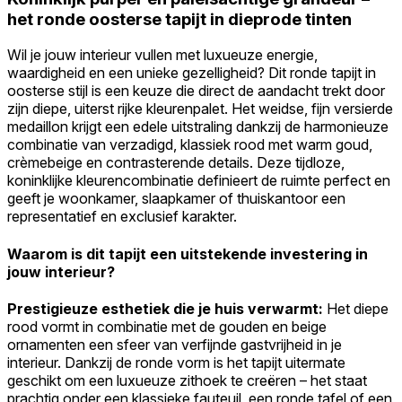
het ronde oosterse tapijt in dieprode tinten
Wil je jouw interieur vullen met luxueuze energie,
waardigheid en een unieke gezelligheid? Dit ronde tapijt in
oosterse stijl is een keuze die direct de aandacht trekt door
zijn diepe, uiterst rijke kleurenpalet. Het weidse, fijn versierde
medaillon krijgt een edele uitstraling dankzij de harmonieuze
combinatie van verzadigd, klassiek rood met warm goud,
crèmebeige en contrasterende details. Deze tijdloze,
koninklijke kleurencombinatie definieert de ruimte perfect en
geeft je woonkamer, slaapkamer of thuiskantoor een
representatief en exclusief karakter.
Waarom is dit tapijt een uitstekende investering in
jouw interieur?
Prestigieuze esthetiek die je huis verwarmt:
Het diepe
rood vormt in combinatie met de gouden en beige
ornamenten een sfeer van verfijnde gastvrijheid in je
interieur. Dankzij de ronde vorm is het tapijt uitermate
geschikt om een luxueuze zithoek te creëren – het staat
prachtig onder een klassieke fauteuil, een ronde tafel of een