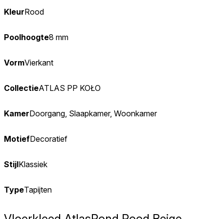
Kleur
Rood
Poolhoogte
8 mm
Vorm
Vierkant
Collectie
ATLAS PP KOŁO
Kamer
Doorgang, Slaapkamer, Woonkamer
Motief
Decoratief
Stijl
Klassiek
Type
Tapijten
Vloerkleed Atlas
Rond Rood Beige