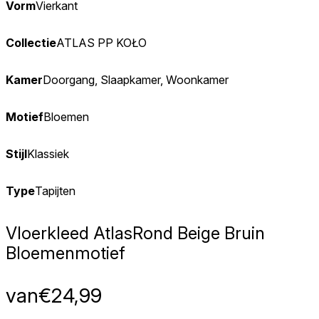
Vorm
Vierkant
Collectie
ATLAS PP KOŁO
Kamer
Doorgang, Slaapkamer, Woonkamer
Motief
Bloemen
Stijl
Klassiek
Type
Tapijten
Vloerkleed Atlas
Rond Beige Bruin
Bloemenmotief
van
€
24,99