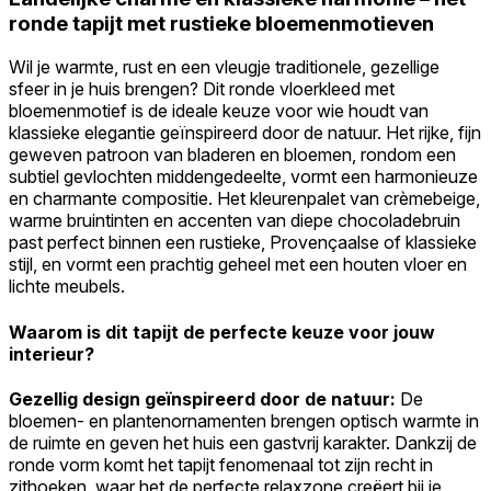
ronde tapijt met rustieke bloemenmotieven
Wil je warmte, rust en een vleugje traditionele, gezellige
sfeer in je huis brengen? Dit ronde vloerkleed met
bloemenmotief is de ideale keuze voor wie houdt van
klassieke elegantie geïnspireerd door de natuur. Het rijke, fijn
geweven patroon van bladeren en bloemen, rondom een
subtiel gevlochten middengedeelte, vormt een harmonieuze
en charmante compositie. Het kleurenpalet van crèmebeige,
warme bruintinten en accenten van diepe chocoladebruin
past perfect binnen een rustieke, Provençaalse of klassieke
stijl, en vormt een prachtig geheel met een houten vloer en
lichte meubels.
Waarom is dit tapijt de perfecte keuze voor jouw
interieur?
Gezellig design geïnspireerd door de natuur:
De
bloemen- en plantenornamenten brengen optisch warmte in
de ruimte en geven het huis een gastvrij karakter. Dankzij de
ronde vorm komt het tapijt fenomenaal tot zijn recht in
zithoeken, waar het de perfecte relaxzone creëert bij je