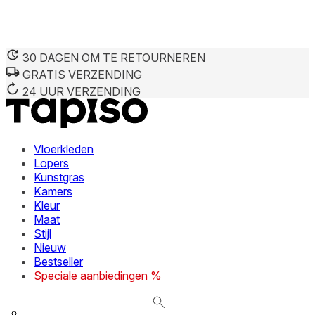
30 DAGEN OM TE RETOURNEREN
GRATIS VERZENDING
We gebruiken cookies om inhoud en advertenties te persona
Informatie over hoe u onze site gebruikt, delen we met on
24 UUR VERZENDING
deze informatie combineren met andere gegevens die u aan 
diensten.
Vloerkleden
Noodzakelijk
Lopers
Kunstgras
Noodzakelijke cookies zijn essentieel voor de basisfunctie
cookies slaan geen persoonlijk identificeerbare informatie 
Kamers
Kleur
Maat
Voorkeuren
Stijl
Nieuw
Cookies voor voorkeuren stellen een website in staat om in
verandert, zoals uw voorkeurstaal of de regio waar u zich 
Bestseller
Speciale aanbiedingen %
Statistieken