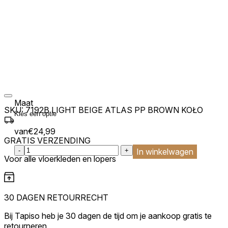
Maat
SKU:
7192B LIGHT BEIGE ATLAS PP BROWN KOŁO
van
€
24,99
GRATIS VERZENDING
:product_name quantity
-
+
In winkelwagen
Voor alle vloerkleden en lopers
30 DAGEN RETOURRECHT
Bij Tapiso heb je 30 dagen de tijd om je aankoop gratis te
retourneren