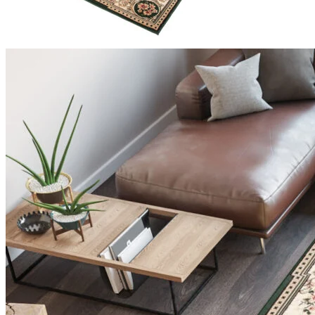
Statistieken
Statistische cookies helpen we
rapporteren.
Marketing
Marketingcookies worden gebrui
interessant zijn voor de indivi
Niet-geclassificeerd
Niet-geclassificeerde cookies z
Weiger