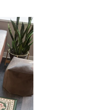
nformatie te verzamelen en te
 geven die relevant en
erders.
 de individuele cookies.
Accepteer alles