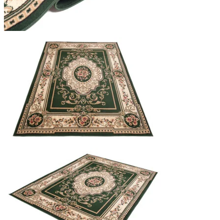
We gebruiken cookies om inhoud
Informatie over hoe u onze sit
deze informatie combineren met
diensten.
Noodzakelijk
Noodzakelijke cookies zijn esse
cookies slaan geen persoonlijk 
Voorkeuren
Cookies voor voorkeuren stelle
verandert, zoals uw voorkeursta