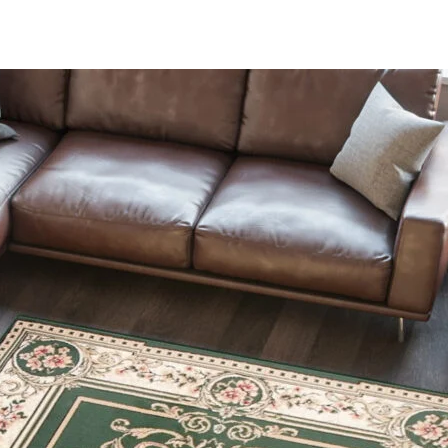
bsite-eigenaren te begrijpen hoe bezoekers omgaan met websites door anoniem i
kt om gebruikers over websites te volgen. Het doel is om advertenties weer te
duele gebruiker en daardoor waardevoller zijn voor uitgevers en externe adverte
ijn cookies die in het proces van classificatie zijn, samen met de aanbieders van
Sla mijn voorkeuren op