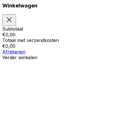
Winkelwagen
Subtotaal
€
0,00
Totaal met verzendkosten
€
0,00
Afrekenen
Verder winkelen
Bestellingen
Uw winkelwagen is leeg
Adressen
Accountgegevens
Subtotaal
Wachtwoord vergeten
€
0,00
Totaal met verzendkosten
€
0,00
Winkelwagentje tonen
Kassa