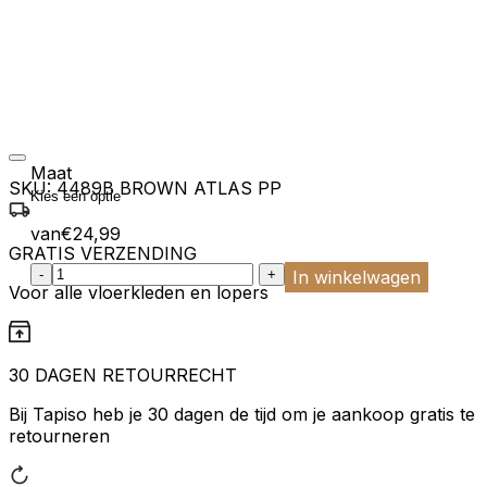
Maat
SKU:
4489B BROWN ATLAS PP
van
€
24,99
GRATIS VERZENDING
:product_name quantity
-
+
In winkelwagen
Voor alle vloerkleden en lopers
30 DAGEN RETOURRECHT
Bij Tapiso heb je 30 dagen de tijd om je aankoop gratis te
retourneren