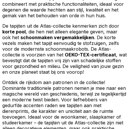
combineert met praktische functionaliteiten, ideaal voor
degenen die waarde hechten aan stijl, kwaliteit en het
gemak van het behouden van orde in hun huis.
De tapijten uit de Atlas-collectie kenmerken zich door
korte pool
, die hen niet alleen elegantie geven, maar
ook het
schoonmaken vergemakkelijken
. De korte
vezels maken het tapijt eenvoudig te stofzuigen, zelfs
voor de modernste schoonmaakrobots. De Atlas-
collectie is voorzien van het
OEKO-TEX-certificaat
, wat
bevestigt dat de tapijten vrij zijn van schadelijke stoffen
voor gezondheid en milieu. De veiligheid van jouw gezin
en onze planeet staat bij ons voorop!
Ontdek de rijkdom aan patronen in de collectie!
Dominante traditionele patronen nemen je mee naar een
magische wereld van geschiedenis, terwijl ze tegelijkertijd
een moderne twist bieden. Voor liefhebbers van
gedurfde accenten raden we tapijten aan met
dierenprints, die karakter en uniciteit aan de ruimte
toevoegen. Ideaal voor de woonkamer, slaapkamer of
studeerkamer – de tapijten uit de Atlas-collectie zijn niet
alleen decoratieve elementen, maar ook praktische