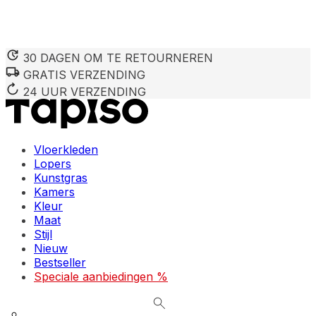
30 DAGEN OM TE RETOURNEREN
GRATIS VERZENDING
We gebruiken cookies om inhoud en advertenties te persona
Informatie over hoe u onze site gebruikt, delen we met on
24 UUR VERZENDING
deze informatie combineren met andere gegevens die u aan 
diensten.
Vloerkleden
Noodzakelijk
Lopers
Kunstgras
Noodzakelijke cookies zijn essentieel voor de basisfunctie
cookies slaan geen persoonlijk identificeerbare informatie 
Kamers
Kleur
Maat
Voorkeuren
Stijl
Nieuw
Cookies voor voorkeuren stellen een website in staat om in
verandert, zoals uw voorkeurstaal of de regio waar u zich 
Bestseller
Speciale aanbiedingen %
Statistieken