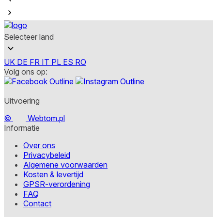
Selecteer land
UK
DE
FR
IT
PL
ES
RO
Volg ons op:
Uitvoering
©
Webtom.pl
Informatie
Over ons
Privacybeleid
Algemene voorwaarden
Kosten & levertijd
GPSR-verordening
FAQ
Contact