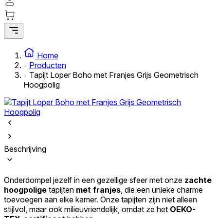
Statistieken
Statistische cookies helpen website-eigenaren te begrijpen hoe
bezoekers omgaan met websites door anoniem informatie te
Home
verzamelen en te rapporteren.
Producten
Tapijt Loper Boho met Franjes Grijs Geometrisch
Marketing
Hoogpolig
Marketingcookies worden gebruikt om gebruikers over websites te
volgen. Het doel is om advertenties weer te geven die relevant en
interessant zijn voor de individuele gebruiker en daardoor
waardevoller zijn voor uitgevers en externe adverteerders.
Niet-geclassificeerd
Beschrijving
Niet-geclassificeerde cookies zijn cookies die in het proces van
classificatie zijn, samen met de aanbieders van de individuele cookies.
Onderdompel jezelf in een gezellige sfeer met onze
zachte
hoogpolige
tapijten
met franjes
, die een unieke charme
toevoegen aan elke kamer. Onze tapijten zijn niet alleen
Weiger
stijlvol, maar ook milieuvriendelijk, omdat ze het
OEKO-
Sla mijn voorkeuren op