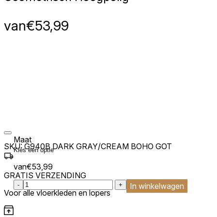
van
€
53,99
Maat
SKU:
G940B DARK GRAY/CREAM BOHO GOT
van
€
53,99
GRATIS VERZENDING
:product_name quantity
-
+
In winkelwagen
Voor alle vloerkleden en lopers