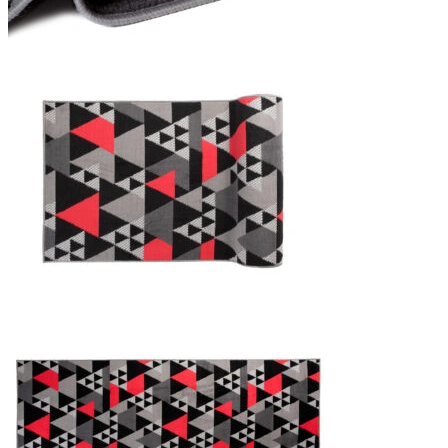
Statistieken
Statistische cookies helpen we
rapporteren.
Marketing
Marketingcookies worden gebrui
interessant zijn voor de indivi
Niet-geclassificeerd
Niet-geclassificeerde cookies z
Weiger