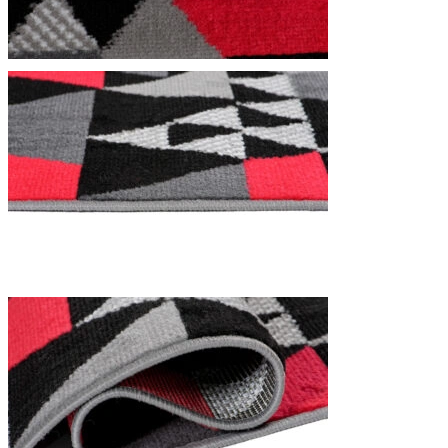
We gebruiken cookies om inhoud
Informatie over hoe u onze sit
deze informatie combineren met
diensten.
Noodzakelijk
Noodzakelijke cookies zijn esse
cookies slaan geen persoonlijk 
Voorkeuren
Cookies voor voorkeuren stelle
verandert, zoals uw voorkeursta