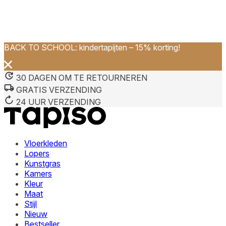
BACK TO SCHOOL: kindertapijten – 15% korting!
We gebruiken cookies om inhoud en advertenties te persona
Informatie over hoe u onze site gebruikt, delen we met on
deze informatie combineren met andere gegevens die u aan 
30 DAGEN OM TE RETOURNEREN
diensten.
GRATIS VERZENDING
24 UUR VERZENDING
Noodzakelijk
Noodzakelijke cookies zijn essentieel voor de basisfunctie
cookies slaan geen persoonlijk identificeerbare informatie 
Vloerkleden
Lopers
Voorkeuren
Kunstgras
Kamers
Cookies voor voorkeuren stellen een website in staat om in
Kleur
verandert, zoals uw voorkeurstaal of de regio waar u zich 
Maat
Stijl
Statistieken
Nieuw
Bestseller