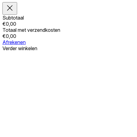
Subtotaal
€
0,00
Totaal met verzendkosten
€
0,00
Afrekenen
Verder winkelen
Bestellingen
Uw winkelwagen is leeg
Adressen
Accountgegevens
Subtotaal
Wachtwoord vergeten
€
0,00
Totaal met verzendkosten
€
0,00
Winkelwagentje tonen
Kassa