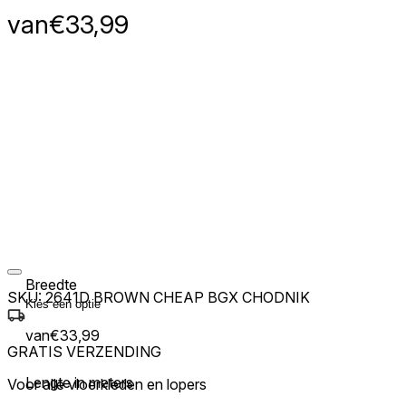
van
€
33,99
Breedte
SKU:
2641D BROWN CHEAP BGX CHODNIK
van
€
33,99
GRATIS VERZENDING
Lengte in meters
Voor alle vloerkleden en lopers