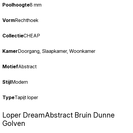
Poolhoogte
8 mm
Vorm
Rechthoek
Collectie
CHEAP
Kamer
Doorgang, Slaapkamer, Woonkamer
Motief
Abstract
Stijl
Modern
Type
Tapijt loper
Loper Dream
Abstract Bruin Dunne
Golven