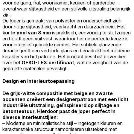
voor de gang, hal, woonkamer, keuken of garderobe –
Accepteer alles
overal waar slijtvastheid en een stijlvolle uitstraling belangrijk
zijn.
De loper is gemaakt van polyester en onderscheidt zich
door hoge slijtvastheid, veerkracht en duurzaamheid. Het
korte
pool van 8 mm
is praktisch, eenvoudig te stofzuigen
en houdt geen vuil vast, waardoor het de perfecte keuze is
voor intensief gebruikte ruimtes. Het subtiele glanzende
draadje geeft een verfijnde glans en benadrukt het moderne
karakter van het patroon. Het product beschikt bovendien
over het
OEKO-TEX certificaat
, wat de veiligheid van de
gebruikte materialen bevestigt.
Design en interieurtoepassing
De grijs-witte compositie met beige en zwarte
accenten creëert een designerpatroon met een licht
industriële uitstraling, geïnspireerd op slijtage en
betontextuur. Hierdoor past de loper perfect in
diverse interieurstijlen:
– Moderne en minimalistische stijl – ingetogen kleuren en
karakteristieke structuur harmoniseren uitstekend met