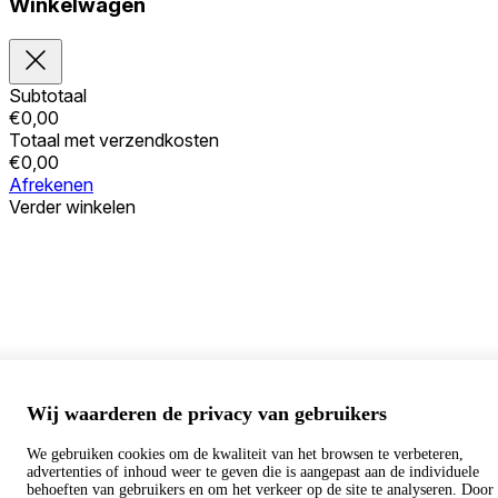
Winkelwagen
Subtotaal
€
0,00
Totaal met verzendkosten
€
0,00
Afrekenen
Verder winkelen
Bestellingen
Uw winkelwagen is leeg
Adressen
Accountgegevens
Subtotaal
Wachtwoord vergeten
€
0,00
Totaal met verzendkosten
€
0,00
Wij waarderen de privacy van gebruikers
Winkelwagentje tonen
Kassa
We gebruiken cookies om de kwaliteit van het browsen te verbeteren,
advertenties of inhoud weer te geven die is aangepast aan de individuele
behoeften van gebruikers en om het verkeer op de site te analyseren. Door