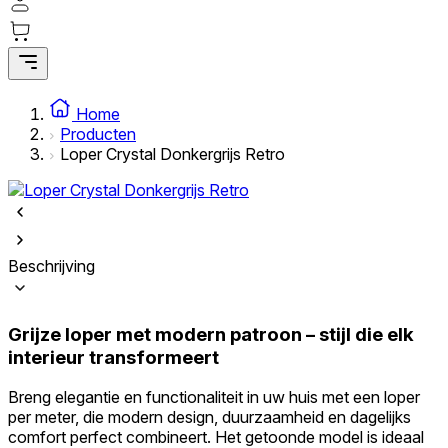
Statistieken
Statistische cookies helpen website-eigenaren te begrijpen hoe bezoekers
omgaan met websites door anoniem informatie te verzamelen en te
rapporteren.
Home
Producten
Marketing
Loper Crystal Donkergrijs Retro
Marketingcookies worden gebruikt om gebruikers over websites te volgen.
Het doel is om advertenties weer te geven die relevant en interessant zijn
voor de individuele gebruiker en daardoor waardevoller zijn voor uitgever
en externe adverteerders.
Beschrijving
Niet-geclassificeerd
Niet-geclassificeerde cookies zijn cookies die in het proces van classificatie
Grijze loper met modern patroon – stijl die elk
zijn, samen met de aanbieders van de individuele cookies.
interieur transformeert
Weiger
Breng elegantie en functionaliteit in uw huis met een loper
per meter, die modern design, duurzaamheid en dagelijks
Sla mijn voorkeuren op
comfort perfect combineert. Het getoonde model is ideaal