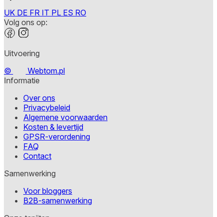
UK
DE
FR
IT
PL
ES
RO
Volg ons op:
Uitvoering
©
Webtom.pl
Informatie
Over ons
Privacybeleid
Algemene voorwaarden
Kosten & levertijd
GPSR-verordening
FAQ
Contact
Samenwerking
Voor bloggers
B2B-samenwerking