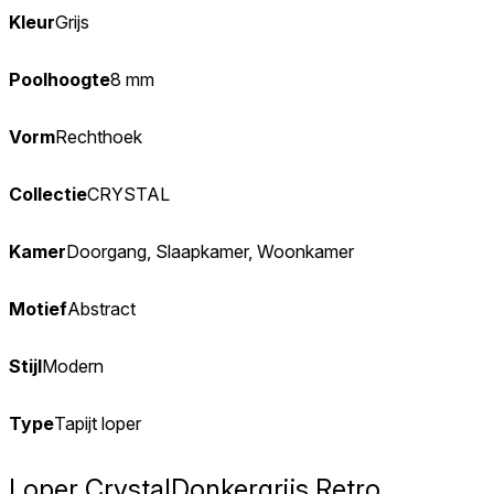
Kleur
Grijs
Poolhoogte
8 mm
Vorm
Rechthoek
Collectie
CRYSTAL
Kamer
Doorgang, Slaapkamer, Woonkamer
Motief
Abstract
Stijl
Modern
Type
Tapijt loper
Loper Crystal
Donkergrijs Retro