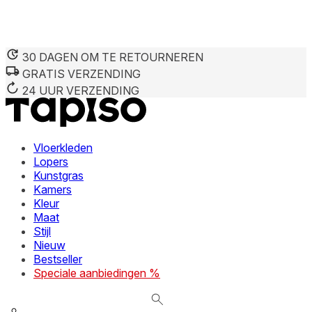
30 DAGEN OM TE RETOURNEREN
GRATIS VERZENDING
We gebruiken cookies om inhoud en advertenties te persona
Informatie over hoe u onze site gebruikt, delen we met on
24 UUR VERZENDING
deze informatie combineren met andere gegevens die u aan 
diensten.
Vloerkleden
Noodzakelijk
Lopers
Kunstgras
Noodzakelijke cookies zijn essentieel voor de basisfunctie
cookies slaan geen persoonlijk identificeerbare informatie 
Kamers
Kleur
Maat
Voorkeuren
Stijl
Nieuw
Cookies voor voorkeuren stellen een website in staat om in
verandert, zoals uw voorkeurstaal of de regio waar u zich 
Bestseller
Speciale aanbiedingen %
Statistieken