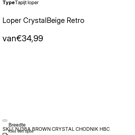
Type
Tapijt loper
Loper Crystal
Beige Retro
van
€
34,99
Breedte
SKU:
NJ38A BROWN CRYSTAL CHODNIK HBC