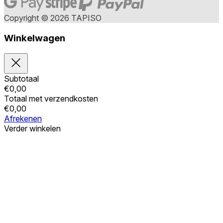
Copyright © 2026 TAPISO
Winkelwagen
Subtotaal
€
0,00
Totaal met verzendkosten
€
0,00
Afrekenen
Verder winkelen
Bestellingen
Uw winkelwagen is leeg
Adressen
Accountgegevens
Subtotaal
Wachtwoord vergeten
€
0,00
Totaal met verzendkosten
€
0,00