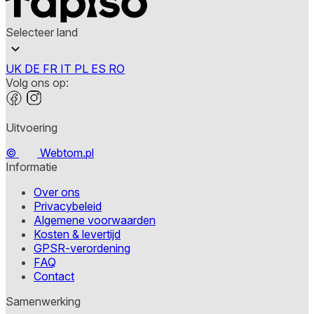
Selecteer land
UK
DE
FR
IT
PL
ES
RO
Volg ons op:
Uitvoering
©
Webtom.pl
Informatie
Over ons
Privacybeleid
Algemene voorwaarden
Kosten & levertijd
GPSR-verordening
FAQ
Contact
Samenwerking