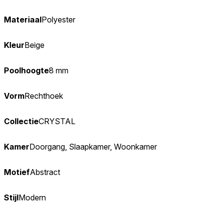
Materiaal
Polyester
Kleur
Beige
Poolhoogte
8 mm
Vorm
Rechthoek
Collectie
CRYSTAL
Kamer
Doorgang, Slaapkamer, Woonkamer
Motief
Abstract
Stijl
Modern