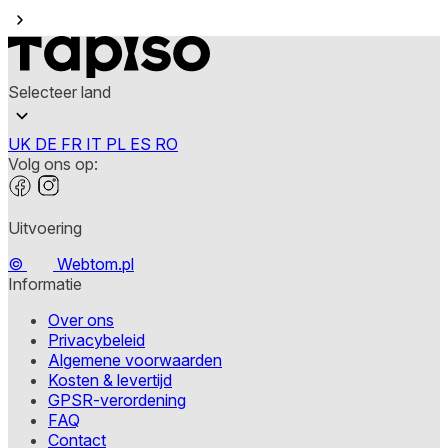
Selecteer land
UK
DE
FR
IT
PL
ES
RO
Volg ons op:
Uitvoering
©
Webtom.pl
Informatie
Over ons
Privacybeleid
Algemene voorwaarden
Kosten & levertijd
GPSR-verordening
FAQ
Contact