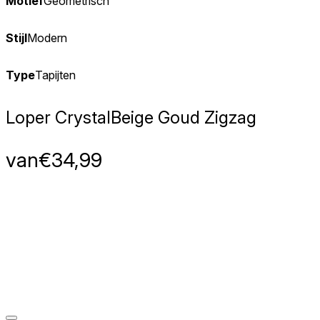
Motief
Geometrisch
Stijl
Modern
Type
Tapijten
Loper Crystal
Beige Goud Zigzag
van
€
34,99