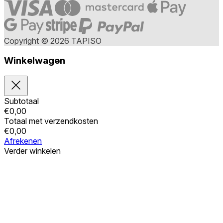
Copyright © 2026 TAPISO
Winkelwagen
Subtotaal
€
0,00
Totaal met verzendkosten
€
0,00
Afrekenen
Verder winkelen
Bestellingen
Uw winkelwagen is leeg
Adressen
Accountgegevens
Subtotaal
Wachtwoord vergeten
€
0,00