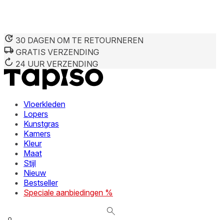
30 DAGEN OM TE RETOURNEREN
GRATIS VERZENDING
We gebruiken cookies om inhoud en advertenties te persona
Informatie over hoe u onze site gebruikt, delen we met on
24 UUR VERZENDING
deze informatie combineren met andere gegevens die u aan 
diensten.
Vloerkleden
Noodzakelijk
Lopers
Kunstgras
Noodzakelijke cookies zijn essentieel voor de basisfunctie
cookies slaan geen persoonlijk identificeerbare informatie 
Kamers
Kleur
Maat
Voorkeuren
Stijl
Nieuw
Cookies voor voorkeuren stellen een website in staat om in
verandert, zoals uw voorkeurstaal of de regio waar u zich 
Bestseller
Speciale aanbiedingen %
Statistieken