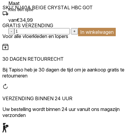
Maat
SKU:
NJ40A BEIGE CRYSTAL HBC GOT
van
€
34,99
GRATIS VERZENDING
:product_name quantity
-
+
In winkelwagen
Voor alle vloerkleden en lopers
30 DAGEN RETOURRECHT
Bij Tapiso heb je 30 dagen de tijd om je aankoop gratis te
retourneren
VERZENDING BINNEN 24 UUR
Uw bestelling wordt binnen 24 uur vanuit ons magazijn
verzonden