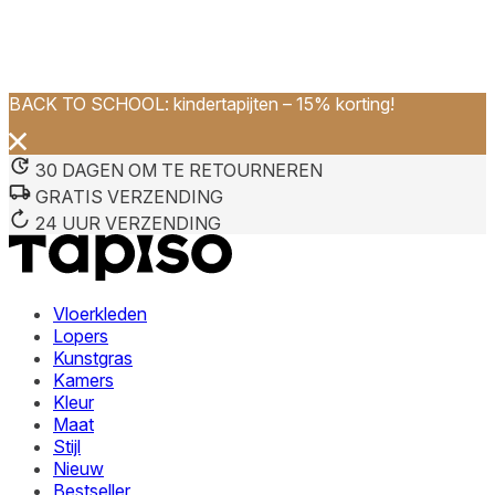
BACK TO SCHOOL: kindertapijten – 15% korting!
We gebruiken cookies om inhoud en advertenties te persona
Informatie over hoe u onze site gebruikt, delen we met on
deze informatie combineren met andere gegevens die u aan 
30 DAGEN OM TE RETOURNEREN
diensten.
GRATIS VERZENDING
24 UUR VERZENDING
Noodzakelijk
Noodzakelijke cookies zijn essentieel voor de basisfunctie
cookies slaan geen persoonlijk identificeerbare informatie 
Vloerkleden
Lopers
Voorkeuren
Kunstgras
Kamers
Cookies voor voorkeuren stellen een website in staat om in
Kleur
verandert, zoals uw voorkeurstaal of de regio waar u zich 
Maat
Stijl
Statistieken
Nieuw
Bestseller