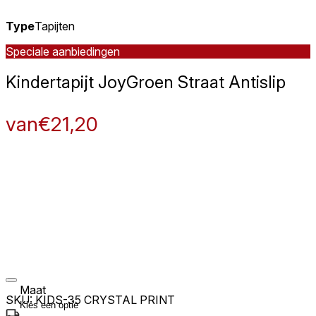
Type
Tapijten
Speciale aanbiedingen
Kindertapijt Joy
Groen Straat Antislip
van
€
21,20
Maat
SKU:
KIDS-35 CRYSTAL PRINT