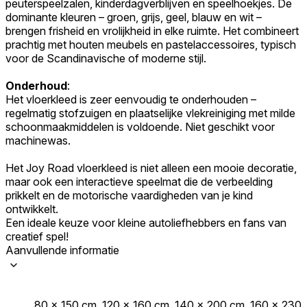
peuterspeelzalen, kinderdagverblijven en speelhoekjes. De
dominante kleuren – groen, grijs, geel, blauw en wit –
brengen frisheid en vrolijkheid in elke ruimte. Het combineert
prachtig met houten meubels en pastelaccessoires, typisch
voor de Scandinavische of moderne stijl.
Onderhoud
:
Het vloerkleed is zeer eenvoudig te onderhouden –
regelmatig stofzuigen en plaatselijke vlekreiniging met milde
schoonmaakmiddelen is voldoende. Niet geschikt voor
machinewas.
Het Joy Road vloerkleed is niet alleen een mooie decoratie,
maar ook een interactieve speelmat die de verbeelding
prikkelt en de motorische vaardigheden van je kind
ontwikkelt.
Een ideale keuze voor kleine autoliefhebbers en fans van
creatief spel!
Aanvullende informatie
80 x 150 cm, 120 x 160 cm, 140 x 200 cm, 160 x 230