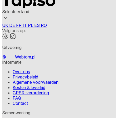
Selecteer land
UK
DE
FR
IT
PL
ES
RO
Volg ons op:
Uitvoering
©
Webtom.pl
Informatie
Over ons
Privacybeleid
Algemene voorwaarden
Kosten & levertijd
GPSR-verordening
FAQ
Contact
Samenwerking