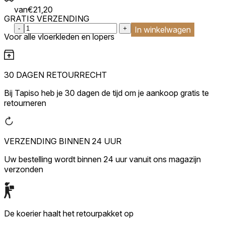
van
€
21,20
GRATIS VERZENDING
:product_name quantity
-
+
In winkelwagen
Voor alle vloerkleden en lopers
30 DAGEN RETOURRECHT
Bij Tapiso heb je 30 dagen de tijd om je aankoop gratis te
retourneren
VERZENDING BINNEN 24 UUR
Uw bestelling wordt binnen 24 uur vanuit ons magazijn
verzonden
De koerier haalt het retourpakket op