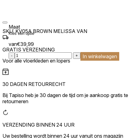
Maat
SKU:
KV05A BROWN MELISSA VAN
van
€
39,99
GRATIS VERZENDING
:product_name quantity
-
+
In winkelwagen
Voor alle vloerkleden en lopers
30 DAGEN RETOURRECHT
Bij Tapiso heb je 30 dagen de tijd om je aankoop gratis te
retourneren
VERZENDING BINNEN 24 UUR
Uw bestelling wordt binnen 24 uur vanuit ons magazijn