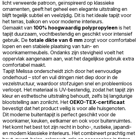
licht verweerde patroon, geïnspireerd op klassieke
Accepteer alles
ornamenten, geeft het geheel een elegante uitstraling en
blijft tegelijk subtiel en veelzijdig. Dit is het ideale tapijt voor
het terras, balkon en voor moderne interieurs.
Gemaakt van
100% hoogwaardig polypropyleen
is het
tapijt duurzaam, vochtbestendig en geschikt voor intensief
gebruik. De
totale dikte van 6 mm
zorgt voor comfortabel
lopen en een stabiele plaatsing van tuin- en
woonkamermeubels. Ondanks zijn stevigheid voelt het
oppervlak aangenaam aan, wat het dagelijkse gebruik extra
comfortabel maakt.
Tapijt Melissa onderscheidt zich door het eenvoudige
onderhoud – stof en vuil dringen niet diep door in de
vezelstructuur, waardoor stofzuigen snel en probleemloos
verloopt. Het materiaal is UV-bestendig, zodat het tapijt zijn
kleur en esthetische uitstraling behoudt, zelfs bij langdurige
blootstelling aan zonlicht. Het
OEKO-TEX-certificaat
bevestigt dat het product veilig is voor alle huisgenoten.
Dit moderne buitentapijt is perfect geschikt voor de
woonkamer, keuken, eetkamer en ook voor buitenruimtes.
Het komt het best tot zijn recht in boho-, rustieke, japandi-
en modern klassieke interieurs. Het combineert prachtig met