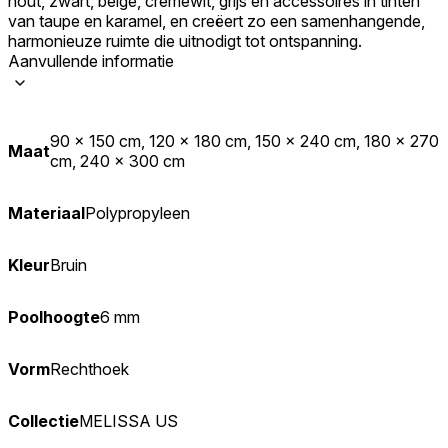
hout, zwart, beige, crèmewit, grijs en accessoires in tinten
van taupe en karamel, en creëert zo een samenhangende,
harmonieuze ruimte die uitnodigt tot ontspanning.
Aanvullende informatie
90 x 150 cm, 120 x 180 cm, 150 x 240 cm, 180 x 270
Maat
cm, 240 x 300 cm
Materiaal
Polypropyleen
Kleur
Bruin
Poolhoogte
6 mm
Vorm
Rechthoek
Collectie
MELISSA US