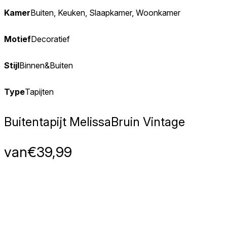
Kamer
Buiten, Keuken, Slaapkamer, Woonkamer
Motief
Decoratief
Stijl
Binnen&Buiten
Type
Tapijten
Buitentapijt Melissa
Bruin Vintage
van
€
39,99