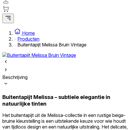
Statistieken
Statistische cookies helpen website-eigenaren te begrijpen hoe bezoekers
omgaan met websites door anoniem informatie te verzamelen en te
rapporteren.
Home
Producten
Marketing
Buitentapijt Melissa Bruin Vintage
Marketingcookies worden gebruikt om gebruikers over websites te volgen.
Het doel is om advertenties weer te geven die relevant en interessant zijn
voor de individuele gebruiker en daardoor waardevoller zijn voor uitgever
en externe adverteerders.
Beschrijving
Niet-geclassificeerd
Niet-geclassificeerde cookies zijn cookies die in het proces van classificatie
Buitentapijt Melissa – subtiele elegantie in
zijn, samen met de aanbieders van de individuele cookies.
natuurlijke tinten
Weiger
Het buitentapijt uit de Melissa-collectie in een rustige beige-
bruine kleurstelling is een uitstekende keuze voor wie houdt
Sla mijn voorkeuren op
van tijdloos design en een natuurlijke uitstraling. Het delicate,