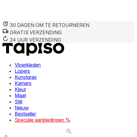
30 DAGEN OM TE RETOURNEREN
GRATIS VERZENDING
We gebruiken cookies om inhoud en advertenties te persona
Informatie over hoe u onze site gebruikt, delen we met on
24 UUR VERZENDING
deze informatie combineren met andere gegevens die u aan 
diensten.
Vloerkleden
Noodzakelijk
Lopers
Kunstgras
Noodzakelijke cookies zijn essentieel voor de basisfunctie
cookies slaan geen persoonlijk identificeerbare informatie 
Kamers
Kleur
Maat
Voorkeuren
Stijl
Nieuw
Cookies voor voorkeuren stellen een website in staat om in
verandert, zoals uw voorkeurstaal of de regio waar u zich 
Bestseller
Speciale aanbiedingen %
Statistieken