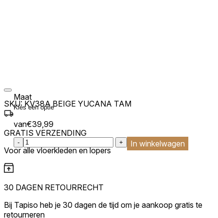
Maat
SKU:
KV38A BEIGE YUCANA TAM
van
€
39,99
GRATIS VERZENDING
:product_name quantity
-
+
In winkelwagen
Voor alle vloerkleden en lopers
30 DAGEN RETOURRECHT
Bij Tapiso heb je 30 dagen de tijd om je aankoop gratis te
retourneren