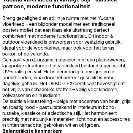
patroon, moderne functionaliteit
Breng gezelligheid en stijl in je ruimte met het Yucana
vloerkleed – een bijzonder model met een traditioneel
oosters motief dat een klassieke uitstraling perfect
combineert met moderne functionaliteit. Dit indoor &
outdoor vloerkleed is ontworpen voor veelzijdig gebruik –
ideaal voor de woonkamer, maar ook voor het terras,
balkon of de veranda.
Gemaakt van duurzame materialen met een platgeweven,
laagpolige structuur is het vloerkleed bestand tegen vocht,
UV-straling en vuil. Het is eenvoudig te reinigen en te
onderhouden, waardoor het perfect geschikt is voor
dagelijks gebruik. Het OEKO-TEX-certificaat bevestigt dat
het vrij is van schadelijke stoffen – veilig voor kinderen,
volwassenen en huisdieren.
De subtiele kleurstelling – beige met accenten van bruin, grijs
en roestig rood – past uitstekend in interieurs in boho-,
rustieke, klassieke of eclectische stijl. Het harmonieert
prachtig met natuurlijke materialen, licht hout en accessoires
in tinten terracotta, gebroken wit en olijfgroen.
Belangrijkste kenmerken: