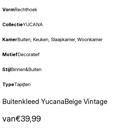
Vorm
Rechthoek
Collectie
YUCANA
Kamer
Buiten, Keuken, Slaapkamer, Woonkamer
Motief
Decoratief
Stijl
Binnen&Buiten
Type
Tapijten
Buitenkleed Yucana
Beige Vintage
van
€
39,99