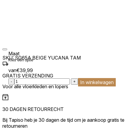
Maat
SKU:
SG65A BEIGE YUCANA TAM
van
€
39,99
GRATIS VERZENDING
:product_name quantity
-
+
In winkelwagen
Voor alle vloerkleden en lopers
30 DAGEN RETOURRECHT
Bij Tapiso heb je 30 dagen de tijd om je aankoop gratis te
retourneren