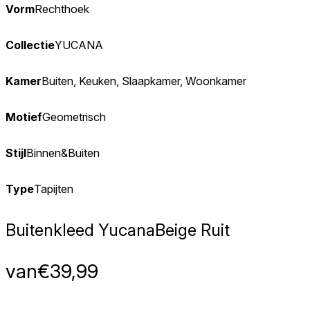
Vorm
Rechthoek
Collectie
YUCANA
Kamer
Buiten, Keuken, Slaapkamer, Woonkamer
Motief
Geometrisch
Stijl
Binnen&Buiten
Type
Tapijten
Buitenkleed Yucana
Beige Ruit
van
€
39,99