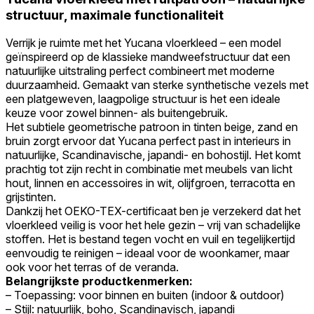
structuur, maximale functionaliteit
Verrijk je ruimte met het Yucana vloerkleed – een model
geïnspireerd op de klassieke mandweefstructuur dat een
natuurlijke uitstraling perfect combineert met moderne
duurzaamheid. Gemaakt van sterke synthetische vezels met
een platgeweven, laagpolige structuur is het een ideale
keuze voor zowel binnen- als buitengebruik.
Het subtiele geometrische patroon in tinten beige, zand en
bruin zorgt ervoor dat Yucana perfect past in interieurs in
natuurlijke, Scandinavische, japandi- en bohostijl. Het komt
prachtig tot zijn recht in combinatie met meubels van licht
hout, linnen en accessoires in wit, olijfgroen, terracotta en
grijstinten.
Dankzij het OEKO-TEX-certificaat ben je verzekerd dat het
vloerkleed veilig is voor het hele gezin – vrij van schadelijke
stoffen. Het is bestand tegen vocht en vuil en tegelijkertijd
eenvoudig te reinigen – ideaal voor de woonkamer, maar
ook voor het terras of de veranda.
Belangrijkste productkenmerken:
– Toepassing: voor binnen en buiten (indoor & outdoor)
– Stijl: natuurlijk, boho, Scandinavisch, japandi