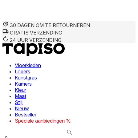
30 DAGEN OM TE RETOURNEREN
GRATIS VERZENDING
We gebruiken cookies om inhoud en advertenties te persona
Informatie over hoe u onze site gebruikt, delen we met on
24 UUR VERZENDING
deze informatie combineren met andere gegevens die u aan 
diensten.
Vloerkleden
Noodzakelijk
Lopers
Kunstgras
Noodzakelijke cookies zijn essentieel voor de basisfunctie
cookies slaan geen persoonlijk identificeerbare informatie 
Kamers
Kleur
Maat
Voorkeuren
Stijl
Nieuw
Cookies voor voorkeuren stellen een website in staat om in
verandert, zoals uw voorkeurstaal of de regio waar u zich 
Bestseller
Speciale aanbiedingen %
Statistieken