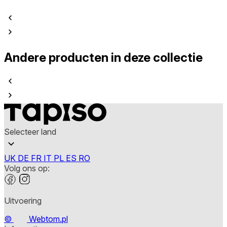
Andere producten in deze collectie
Selecteer land
UK
DE
FR
IT
PL
ES
RO
Volg ons op:
Uitvoering
©
Webtom.pl