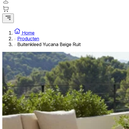
Statistische cookies helpen website-eigenaren te begrijpe
rapporteren.
Marketing
Marketingcookies worden gebruikt om gebruikers over websi
Home
interessant zijn voor de individuele gebruiker en daardoor 
Producten
Buitenkleed Yucana Beige Ruit
Niet-geclassificeerd
Niet-geclassificeerde cookies zijn cookies die in het proce