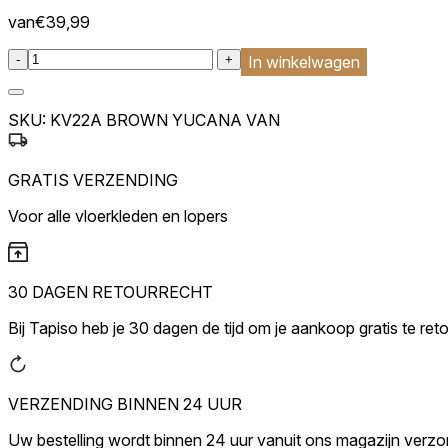
Marketingcookies worden gebrui
interessant zijn voor de indivi
van
€
39,99
:product_name quantity
-
+
In winkelwagen
Niet-geclassificeerd
Niet-geclassificeerde cookies z
SKU:
KV22A BROWN YUCANA VAN
Weiger
GRATIS VERZENDING
Voor alle vloerkleden en lopers
30 DAGEN RETOURRECHT
Bij Tapiso heb je 30 dagen de tijd om je aankoop gratis te ret
VERZENDING BINNEN 24 UUR
Uw bestelling wordt binnen 24 uur vanuit ons magazijn verz