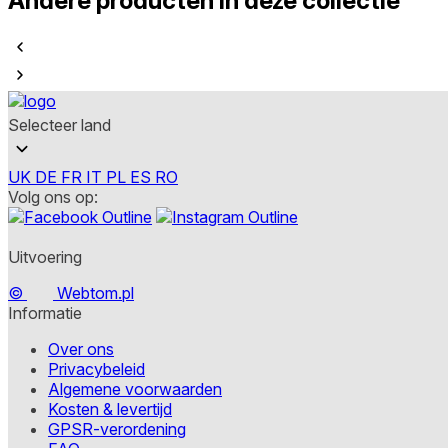
Andere producten in deze collectie
Selecteer land
UK
DE
FR
IT
PL
ES
RO
Volg ons op:
Uitvoering
©
Webtom.pl
Informatie
Over ons
Privacybeleid
Algemene voorwaarden
Kosten & levertijd
GPSR-verordening