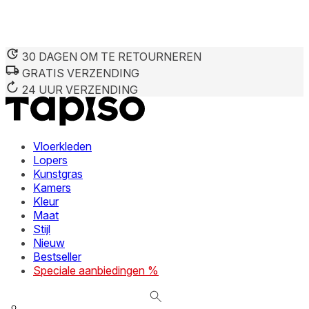
30 DAGEN OM TE RETOURNEREN
We gebruiken cookies om inhoud en advertenties te personaliseren,
GRATIS VERZENDING
om sociale mediafuncties te bieden en om ons verkeer te analyseren.
24 UUR VERZENDING
Informatie over hoe u onze site gebruikt, delen we met onze partners
op het gebied van sociale media, reclame en analyse. Partners kunnen
deze informatie combineren met andere gegevens die u aan hen hebt
verstrekt of die zij hebben verzameld tijdens uw gebruik van hun
diensten.
Vloerkleden
Lopers
Kunstgras
Noodzakelijk
Kamers
Kleur
Noodzakelijke cookies zijn essentieel voor de basisfuncties van de
Maat
website en de site zal niet naar behoren functioneren zonder deze.
Stijl
Deze cookies slaan geen persoonlijk identificeerbare informatie op.
Nieuw
Bestseller
Voorkeuren
Speciale aanbiedingen %
Cookies voor voorkeuren stellen een website in staat om informatie te
onthouden die de manier waarop de website zich gedraagt of eruitziet
verandert, zoals uw voorkeurstaal of de regio waar u zich bevindt.