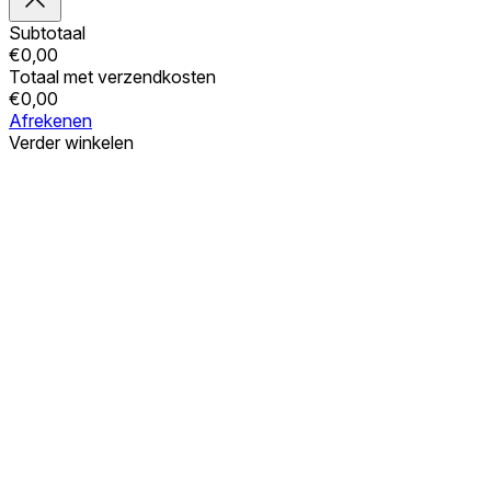
Subtotaal
€
0,00
Totaal met verzendkosten
€
0,00
Afrekenen
Verder winkelen
Bestellingen
Uw winkelwagen is leeg
Adressen
Accountgegevens
Subtotaal
Wachtwoord vergeten
€
0,00
Totaal met verzendkosten
€
0,00
Winkelwagentje tonen
Kassa