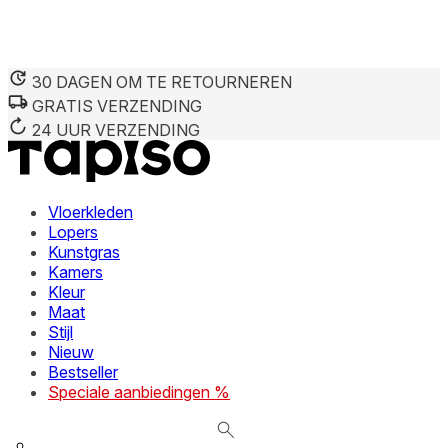
30 DAGEN OM TE RETOURNEREN
GRATIS VERZENDING
We gebruiken cookies om inhoud en advertenties te persona
Informatie over hoe u onze site gebruikt, delen we met on
24 UUR VERZENDING
deze informatie combineren met andere gegevens die u aan 
diensten.
Vloerkleden
Noodzakelijk
Lopers
Kunstgras
Noodzakelijke cookies zijn essentieel voor de basisfunctie
cookies slaan geen persoonlijk identificeerbare informatie 
Kamers
Kleur
Maat
Voorkeuren
Stijl
Nieuw
Cookies voor voorkeuren stellen een website in staat om in
verandert, zoals uw voorkeurstaal of de regio waar u zich 
Bestseller
Speciale aanbiedingen %
Statistieken