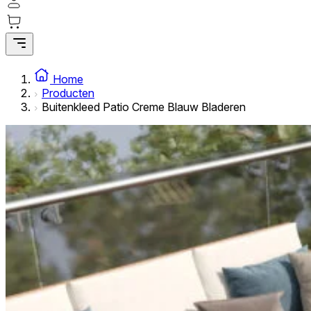
Statistische cookies helpen website-eigenaren te begrijpe
rapporteren.
Marketing
Marketingcookies worden gebruikt om gebruikers over websi
Home
interessant zijn voor de individuele gebruiker en daardoor 
Producten
Buitenkleed Patio Creme Blauw Bladeren
Niet-geclassificeerd
Niet-geclassificeerde cookies zijn cookies die in het proce