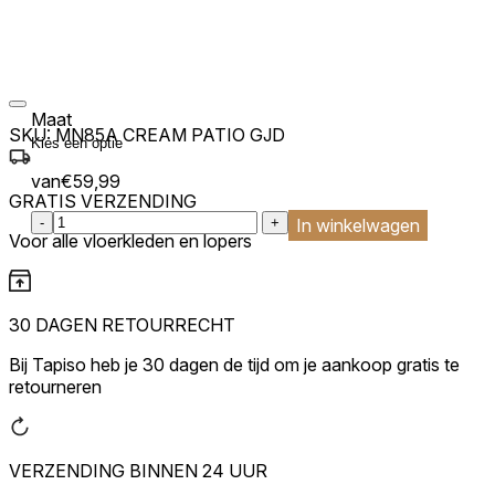
Maat
SKU:
MN85A CREAM PATIO GJD
van
€
59,99
GRATIS VERZENDING
:product_name quantity
-
+
In winkelwagen
Voor alle vloerkleden en lopers
30 DAGEN RETOURRECHT
Bij Tapiso heb je 30 dagen de tijd om je aankoop gratis te
retourneren
VERZENDING BINNEN 24 UUR