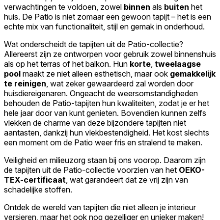
verwachtingen te voldoen, zowel
binnen
als
buiten
het
huis. De Patio is niet zomaar een gewoon tapijt – het is een
echte mix van functionaliteit, stijl en gemak in onderhoud.
Wat onderscheidt de tapijten uit de Patio-collectie?
Allereerst zijn ze ontworpen voor gebruik zowel binnenshuis
als op het terras of het balkon. Hun
korte
,
tweelaagse
pool
maakt ze niet alleen esthetisch, maar ook
gemakkelijk
te reinigen
, wat zeker gewaardeerd zal worden door
huisdiereigenaren. Ongeacht de weersomstandigheden
behouden de Patio-tapijten hun kwaliteiten, zodat je er het
hele jaar door van kunt genieten. Bovendien kunnen zelfs
vlekken de charme van deze bijzondere tapijten niet
aantasten, dankzij hun vlekbestendigheid. Het kost slechts
een moment om de Patio weer fris en stralend te maken.
Veiligheid en milieuzorg staan bij ons voorop. Daarom zijn
de tapijten uit de Patio-collectie voorzien van het
OEKO-
TEX-certificaat
, wat garandeert dat ze vrij zijn van
schadelijke stoffen.
Ontdek de wereld van tapijten die niet alleen je interieur
versieren, maar het ook nog gezelliger en unieker maken!