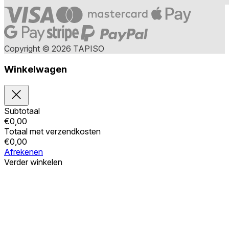
Copyright © 2026 TAPISO
Winkelwagen
Subtotaal
€
0,00
Totaal met verzendkosten
€
0,00
Afrekenen
Verder winkelen
Bestellingen
Uw winkelwagen is leeg
Adressen
Accountgegevens
Subtotaal
Wachtwoord vergeten