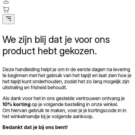
Statistieken
Statistische cookies helpen website-eigenaren te begrijpen hoe bezoekers
omgaan met websites door anoniem informatie te verzamelen en te
rapporteren.
We zijn blij dat je voor ons
Marketing
product hebt gekozen.
Marketingcookies worden gebruikt om gebruikers over websites te volgen.
Het doel is om advertenties weer te geven die relevant en interessant zijn
voor de individuele gebruiker en daardoor waardevoller zijn voor uitgever
Deze handleiding helpt je om in de eerste dagen na levering
en externe adverteerders.
te beginnen met het gebruik van het tapijt en laat zien hoe je
het tapijt kunt onderhouden, zodat het zo lang mogelijk zijn
Niet-geclassificeerd
uitstraling en frisheid behoudt.
Niet-geclassificeerde cookies zijn cookies die in het proces van classificatie
Als dank voor het in ons gestelde vertrouwen ontvang je
zijn, samen met de aanbieders van de individuele cookies.
10% korting
op je volgende bestelling in onze winkel.
Om hiervan gebruik te maken, voer je je kortingscode in in
het winkelmandje bij je volgende aankoop.
Weiger
Bedankt dat je bij ons bent!
Sla mijn voorkeuren op